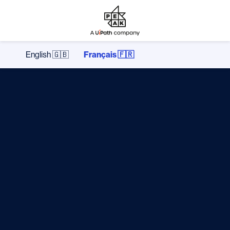
English 🇬🇧
Français 🇫🇷